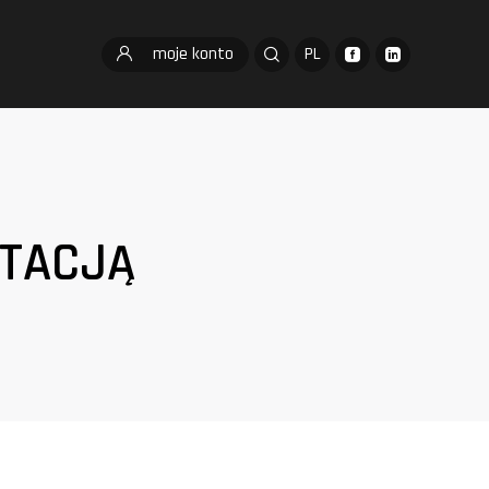
moje konto
PL
TACJĄ