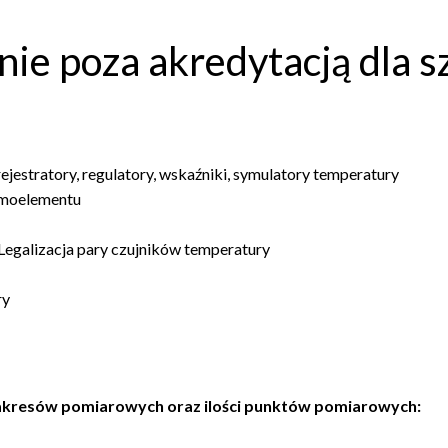
e poza akredytacją dla s
rejestratory, regulatory, wskaźniki, symulatory temperatury
ermoelementu
Legalizacja pary czujników temperatury
ry
akresów pomiarowych oraz ilości punktów pomiarowych: