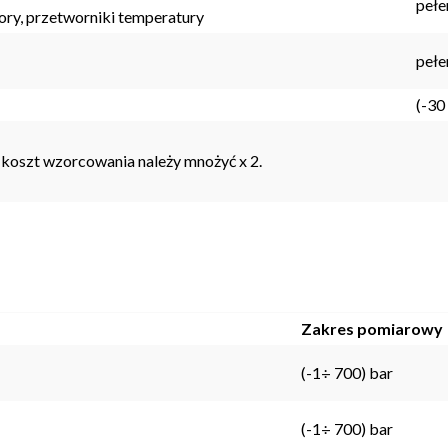
pełe
atory, przetworniki temperatury
pełe
(-30
oszt wzorcowania należy mnożyć x 2.
Zakres pomiarowy
(-1÷ 700) bar
(-1÷ 700) bar