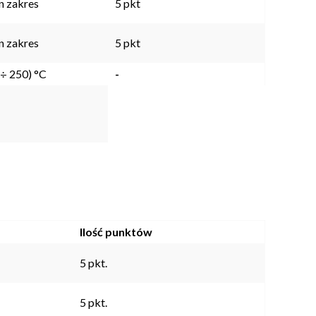
n zakres
5 pkt
n zakres
5 pkt
 ÷ 250) °C
-
Ilość punktów
5 pkt.
5 pkt.