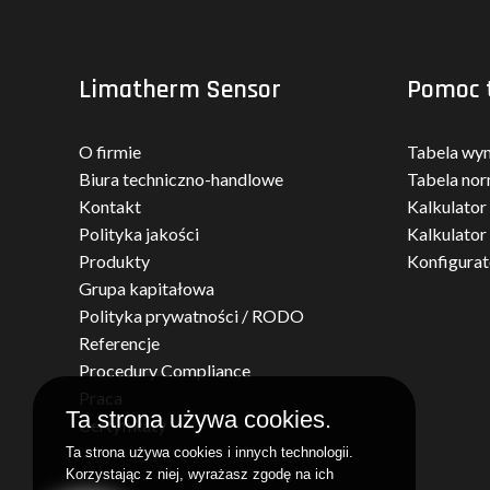
Limatherm Sensor
Pomoc 
O firmie
Tabela wy
Biura techniczno-handlowe
Tabela nor
Kontakt
Kalkulator
Polityka jakości
Kalkulator
Produkty
Konfigura
Grupa kapitałowa
Polityka prywatności / RODO
Referencje
Procedury Compliance
Praca
Ta strona używa cookies.
Certyfikaty
Ta strona używa cookies i innych technologii.
Korzystając z niej, wyrażasz zgodę na ich