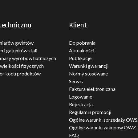
techniczna
Klient
miarów gwintów
Do pobrania
m i gatunków stali
Aktualności
 masy wyrobów hutniczych
Publikacje
 wielkości fizycznych
Warunki gwarancji
tor kodu produktów
Normy stosowane
Serwis
Faktura elektroniczna
Logowanie
Rejestracja
Regulamin promocji
Ogólne warunki sprzedaży OWS
Ogólne warunki zakupów OWZ
FAQ