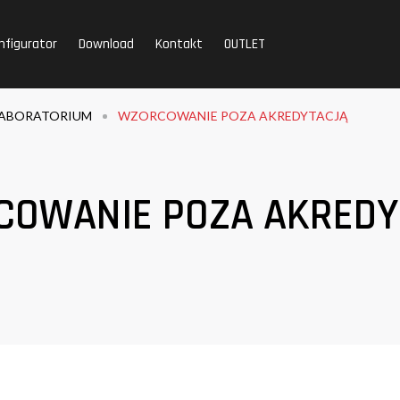
nfigurator
Download
Kontakt
OUTLET
ABORATORIUM
WZORCOWANIE POZA AKREDYTACJĄ
COWANIE POZA AKREDY