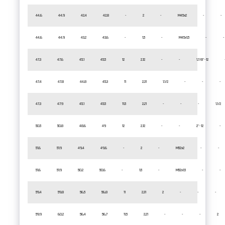
44.6
44.9
42.4
42.8
-
2
-
M45x2
-
-
44.6
44.9
43.2
43.6
-
1.5
-
M45x1.5
-
-
47.3
47.6
45.1
45.5
12
2.12
-
-
1.7/8"-12
47.4
47.8
44.8
45.3
11
2.31
1.1/2
-
-
-
47.3
47.9
45.1
45.5
11.5
2.21
-
-
-
1.1/2
50.5
50.8
48.6
49
12
2.12
-
-
2"-12
-
51.6
51.9
49.4
49.6
-
2
-
M52x2
-
-
51.6
51.9
50.2
50.6
-
1.5
-
M52x1.5
-
-
59.4
59.8
56.5
56.8
11
2.31
2
-
-
-
59.9
60.2
56.4
56.7
11.5
2.21
-
-
-
2