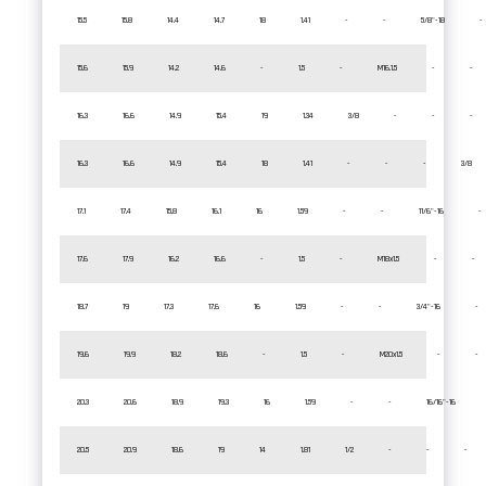
15.5
15.8
14.4
14.7
18
1.41
-
-
5/8"-18
-
15.6
15.9
14.2
14.6
-
1.5
-
M16.1.5
-
-
16.3
16.6
14.9
15.4
19
1.34
3/8
-
-
-
16.3
16.6
14.9
15.4
18
1.41
-
-
-
3/8
17.1
17.4
15.8
16.1
16
1.59
-
-
11/6"-16
-
17.6
17.9
16.2
16.6
-
1.5
-
M18x1.5
-
-
18.7
19
17.3
17.6
16
1.59
-
-
3/4"-16
-
19.6
19.9
18.2
18.6
-
1.5
-
M20x1.5
-
-
20.3
20.6
18.9
19.3
16
1.59
-
-
16/16"-16
20.5
20.9
18.6
19
14
1.81
1/2
-
-
-