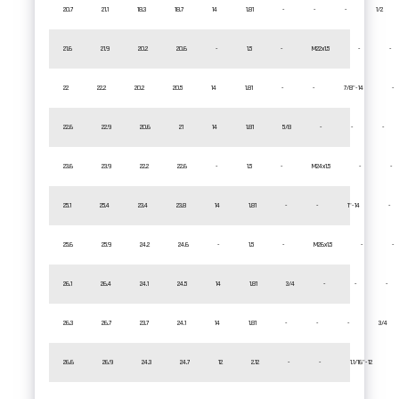
20.7
21.1
18.3
18.7
14
1.81
-
-
-
1/2
21.6
21.9
20.2
20.6
-
1.5
-
M22x1.5
-
-
22
22.2
20.2
20.5
14
1.81
-
-
7/8"-14
-
22.6
22.9
20.6
21
14
1.81
5/8
-
-
-
23.6
23.9
22.2
22.6
-
1.5
-
M24x1.5
-
-
25.1
25.4
23.4
23.8
14
1.81
-
-
1"-14
-
25.6
25.9
24.2
24.6
-
1.5
-
M26x1.5
-
-
26.1
26.4
24.1
24.5
14
1.81
3/4
-
-
-
26.3
26.7
23.7
24.1
14
1.81
-
-
-
3/4
26.6
26.9
24.3
24.7
12
2.12
-
-
1.1/16"-12