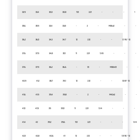
32.9
33.4
30.3
30.8
11.5
2.21
-
-
-
1
35.6
35.9
33.4
33.8
-
2
-
M36x2
-
-
36.2
36.5
34.3
34.7
12
2.12
-
-
1.7/16"-12
37.6
37.9
34.8
35.1
11
2.31
1.1/8
-
-
-
37.6
37.9
36.2
36.6
-
1.5
-
M38x1.5
-
-
40.9
41.2
38.7
39.1
12
2.12
-
-
1.5/8"-12
41.6
41.9
39.4
39.8
-
2
-
M42x2
-
-
41.5
41.9
39
39.5
11
2.31
1.1/4
-
-
-
41.4
42
39.2
39.6
11.5
2.21
-
-
-
1.1/4
42.5
42.8
40.6
41
12
2.12
-
-
1.11/16"-12