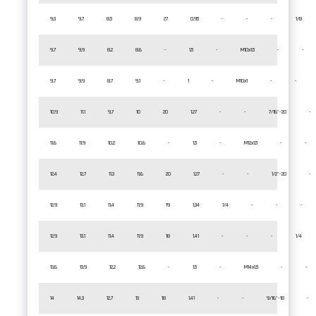
9.3
9.7
8.5
8.9
27
0.95
-
-
-
1/8
9.7
9.9
8.2
8.6
-
1.5
-
M10x1.5
-
-
9.7
9.9
8.7
9.1
-
1
-
M10x1
-
-
10.9
11.1
9.7
10
20
1.27
-
-
7/16"-20
-
11.6
11.9
10.2
10.6
-
1.5
-
M12x1.5
-
-
12.4
12.7
11.3
11.6
20
1.27
-
-
1/2"-20
-
12.9
13.1
11.4
11.9
19
1.34
1/4
-
-
-
12.9
13.1
11.4
11.9
18
1.41
-
-
-
1/4
13.6
13.9
12.2
12.6
-
1.5
-
M14x1.5
-
-
14
14.3
12.7
13
18
1.41
-
-
9/16"-18
-