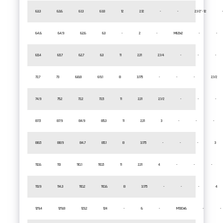
63.3
63.6
61.3
61.8
12
2.12
-
-
2.1/2"-12
64.6
64.9
62.6
63
-
2
-
M65x2
-
-
65.4
65.7
62.7
63
11
2.31
2.1/4
-
-
-
72.7
73
68.8
69.1
8
3.175
-
-
-
2.1/2
74.9
75.2
72.2
72.5
11
2.31
2.1/2
-
-
-
87.5
87.9
84.9
85.3
11
2.31
3
-
-
-
88.5
88.9
84.7
85.1
8
3.175
-
-
-
3
112.6
113
110.1
110.5
11
2.31
4
-
-
-
113.9
114.3
110.2
110.6
8
3.175
-
-
-
4
129.4
129.8
123.2
124
-
6
-
M130x6
-
-