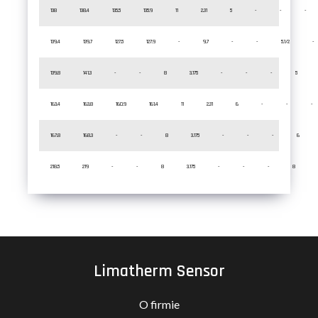
138
138.4
135.5
135.9
11
2.31
5
-
-
-
139.4
139.7
127.5
127.9
-
9.7
-
-
5.1/2
-
139.8
141.3
-
-
8
3.175
-
-
-
5
163.4
163.8
160.9
161.4
11
2.31
6
-
-
-
167.8
168.3
-
-
8
3.175
-
-
-
6
218.5
219
-
-
8
3.175
-
-
-
8
Limatherm Sensor
O firmie