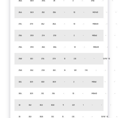
26.6
26.9
24.6
25
-
2
-
27x2
-
-
26.6
26.9
25.2
25.6
-
1.5
-
M27x1.5
-
-
27.6
27.9
26.2
26.6
-
1.5
-
M28x1.5
-
-
29.6
29.9
27.4
27.8
-
2
-
M30x2
-
-
29.6
29.9
28.2
28.6
-
1.5
-
M30x1.5
-
-
29.8
30.1
27.6
27.9
12
2.12
-
-
1.3/16"-12
29.8
30.2
27.8
28.1
14
1.81
7/8
-
-
-
32.6
32.9
30.5
30.9
-
2
-
M33x2
-
-
32.6
32.9
31.2
31.6
-
1.5
-
M33x1.5
-
-
33
33.2
30.3
30.8
11
2.31
1
-
-
-
33
33.3
30.8
31.2
12
2.12
-
-
1.5/16"-12
-