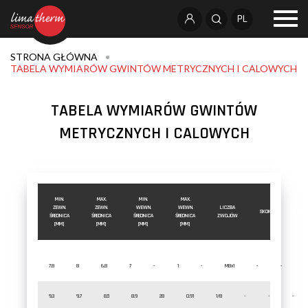
PL
STRONA GŁÓWNA
TABELA WYMIARÓW GWINTÓW METRYCZNYCH I CALOWYCH
TABELA WYMIARÓW GWINTÓW
METRYCZNYCH I CALOWYCH
MIN.
MAX.
MIN.
MAX.
ZEWN.
ZEWN.
WEWN.
WEWN.
LICZBA
SKOK
BSP
ŚREDNICA
ŚREDNICA
ŚREDNICA
ŚREDNICA
ZWOJÓW
[MM]
[MM]
[MM]
[MM]
7.8
8
6.8
7
-
1
-
M8x1
-
-
9.3
9.7
8.5
8.9
28
0.91
1/8
-
-
-