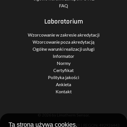
FAQ
Laboratorium
Wzorcowanie w zakresie akredytacji
Wzorcowanie poza akredytacją
Ogólne warunki realizacji usługi
Informator
Normy
Certyfikat
Polityka jakości
Ankieta
Kontakt
© 2026 by Limatherm Sensor.
Ta strona używa cookies.
KRS: 0000201394 | NIP: 7371966189 | REGON: 492926443